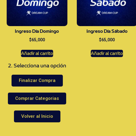
Ingreso Día Domingo
Ingreso Día Sábado
$
65,000
$
65,000
Añadir al carrito
Añadir al carrito
2. Selecciona una opción
Finalizar Compra
Comprar Categorias
Volver al Inicio