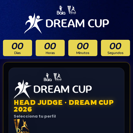
00
00
00
00
Dias
Horas
Minutos
Segundos
HEAD JUDGE · DREAM CUP
2026
Selecciona tu perfil